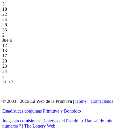
3
18
22
24
26
33
2
Jue-6
12
13
17
20
23
34
2
Lun-3
© 2003 - 2026 La Web de la Primitiva |
Home
|
Contáctenos
Estadísticas conjuntas Primitiva y Bonoloto
Juega sin comisiones
|
Loterías del Estado
|
¿ Han salido mis
números ?
|
The Lottery Web
|