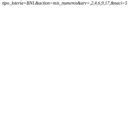
tipo_loteria=BNL&action=mis_numeros&arv=,2,4,6,9,17,&naci=5