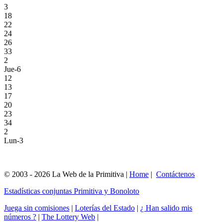
3
18
22
24
26
33
2
Jue-6
12
13
17
20
23
34
2
Lun-3
© 2003 - 2026 La Web de la Primitiva |
Home
|
Contáctenos
Estadísticas conjuntas Primitiva y Bonoloto
Juega sin comisiones
|
Loterías del Estado
|
¿ Han salido mis
números ?
|
The Lottery Web
|