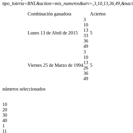
tipo_loteria=BNL&action=mis_numeros&arv=,3,10,13,36,49,&nac
Combinación ganadora
Aciertos
3
10
13
Lunes 13 de Abril de 2015
5
33
36
49
3
10
13
Viernes 25 de Marzo de 1994
5
26
36
49
números seleccionados
10
20
30
40
1
11