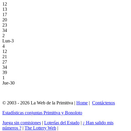
12
13
17
20
23
34
2
Lun-3
4
12
21
27
34
39
1
Jue-30
© 2003 - 2026 La Web de la Primitiva |
Home
|
Contáctenos
Estadísticas conjuntas Primitiva y Bonoloto
Juega sin comisiones
|
Loterías del Estado
|
¿ Han salido mis
números ?
|
The Lottery Web
|