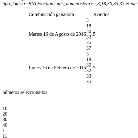
tipo_loteria=BNL&action=mis_numeros&arv=,3,18,30,33,35,&nac
Combinación ganadora
Aciertos
3
18
30
Martes 16 de Agosto de 2016
5
33
35
37
3
18
30
Lunes 16 de Febrero de 2015
5
32
33
35
números seleccionados
10
20
30
40
1
11