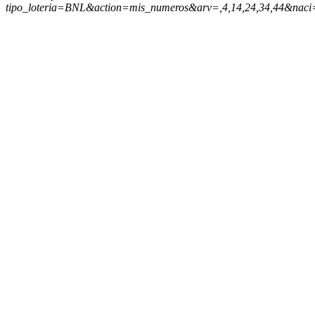
tipo_loteria=BNL&action=mis_numeros&arv=,4,14,24,34,44&naci