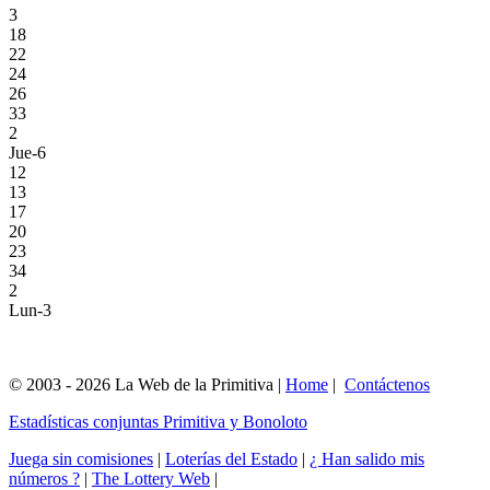
3
18
22
24
26
33
2
Jue-6
12
13
17
20
23
34
2
Lun-3
© 2003 - 2026 La Web de la Primitiva |
Home
|
Contáctenos
Estadísticas conjuntas Primitiva y Bonoloto
Juega sin comisiones
|
Loterías del Estado
|
¿ Han salido mis
números ?
|
The Lottery Web
|