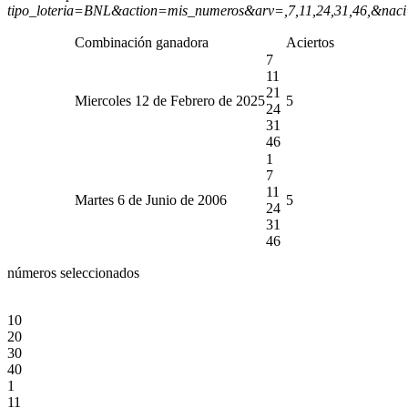
tipo_loteria=BNL&action=mis_numeros&arv=,7,11,24,31,46,&nac
Combinación ganadora
Aciertos
7
11
21
Miercoles 12 de Febrero de 2025
5
24
31
46
1
7
11
Martes 6 de Junio de 2006
5
24
31
46
números seleccionados
10
20
30
40
1
11