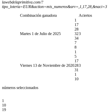
lawebdelaprimitiva.com/?
tipo_loteria=EUR&action=mis_numeros&arv=,1,17,28,&naci=3
Combinación ganadora
Aciertos
1
17
28
Martes 1 de Julio de 2025
32
3
34
7
8
1
5
17
Viernes 13 de Noviembre de 2020
28
3
31
1
10
números seleccionados
1
10
19