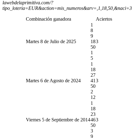
lawebdelaprimitiva.com/?
tipo_loteria=EUR&action=mis_numeros&arv=,1,18,50,&naci=3
Combinación ganadora
Aciertos
1
8
9
Martes 8 de Julio de 2025
18
3
50
1
5
1
18
27
Martes 6 de Agosto de 2024
41
3
50
2
12
1
18
23
Viernes 5 de Septiembre de 2014
46
3
50
3
9