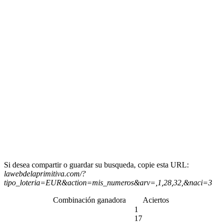
Si desea compartir o guardar su busqueda, copie esta URL:
lawebdelaprimitiva.com/?
tipo_loteria=EUR&action=mis_numeros&arv=,1,28,32,&naci=3
Combinación ganadora
Aciertos
1
17