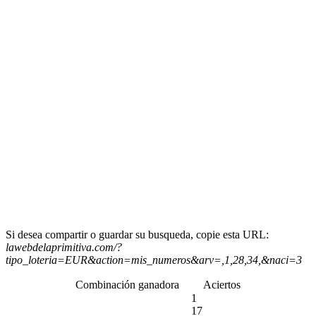
Si desea compartir o guardar su busqueda, copie esta URL:
lawebdelaprimitiva.com/?
tipo_loteria=EUR&action=mis_numeros&arv=,1,28,34,&naci=3
Combinación ganadora
Aciertos
1
17