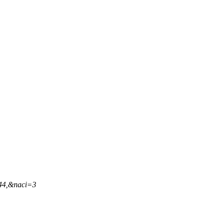
,44,&naci=3