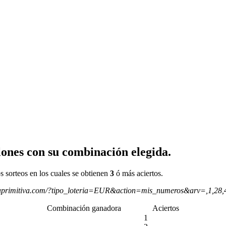
ones con su combinación elegida.
s sorteos en los cuales se obtienen
3
ó más aciertos.
aprimitiva.com/?tipo_loteria=EUR&action=mis_numeros&arv=,1,28
Combinación ganadora
Aciertos
1