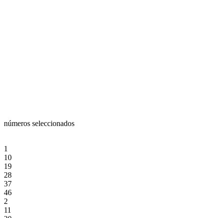
números seleccionados
1
10
19
28
37
46
2
11