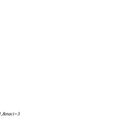
21,&naci=3