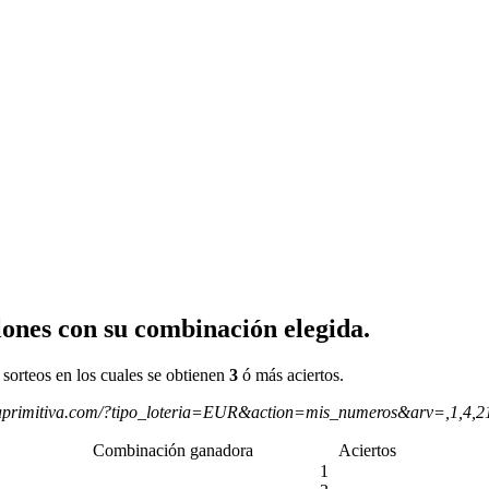
ones con su combinación elegida.
 sorteos en los cuales se obtienen
3
ó más aciertos.
aprimitiva.com/?tipo_loteria=EUR&action=mis_numeros&arv=,1,4,
Combinación ganadora
Aciertos
1