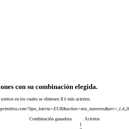
ones con su combinación elegida.
 sorteos en los cuales se obtienen
3
ó más aciertos.
aprimitiva.com/?tipo_loteria=EUR&action=mis_numeros&arv=,1,4,
Combinación ganadora
Aciertos
1