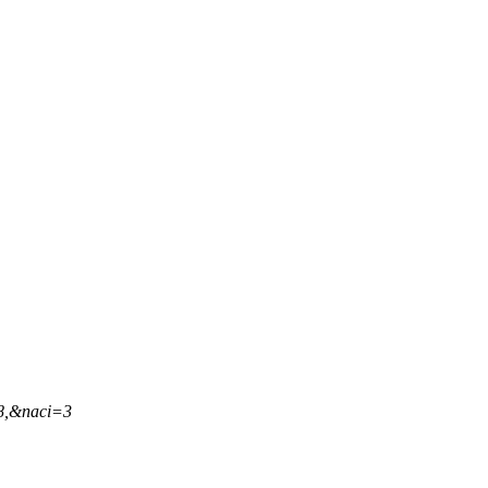
28,&naci=3