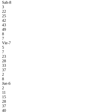
Sab-8
3
22
25
42
43
49
8
7
Vie-7
5
7
23
28
33
37
2
8
Jue-6
2
11
15
28
37
40