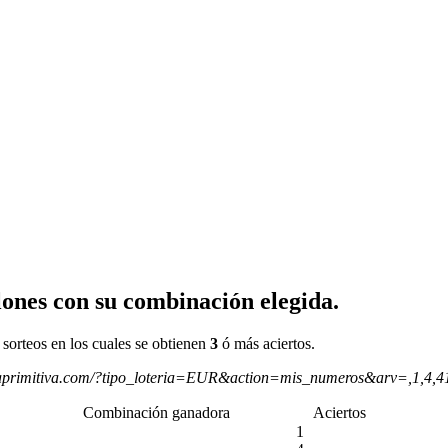
ones con su combinación elegida.
 sorteos en los cuales se obtienen
3
ó más aciertos.
aprimitiva.com/?tipo_loteria=EUR&action=mis_numeros&arv=,1,4,
Combinación ganadora
Aciertos
1