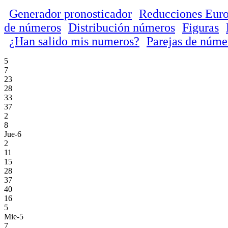
Generador pronosticador
Reducciones Euro
de números
Distribución números
Figuras
¿Han salido mis numeros?
Parejas de núme
5
7
23
28
33
37
2
8
Jue-6
2
11
15
28
37
40
16
5
Mie-5
7