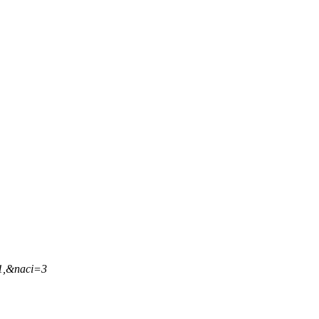
41,&naci=3