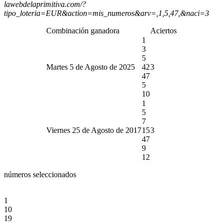
lawebdelaprimitiva.com/?
tipo_loteria=EUR&action=mis_numeros&arv=,1,5,47,&naci=3
Combinación ganadora
Aciertos
1
3
5
Martes 5 de Agosto de 2025
42
3
47
5
10
1
5
7
Viernes 25 de Agosto de 2017
15
3
47
9
12
números seleccionados
1
10
19