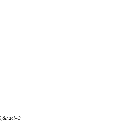
26,&naci=3