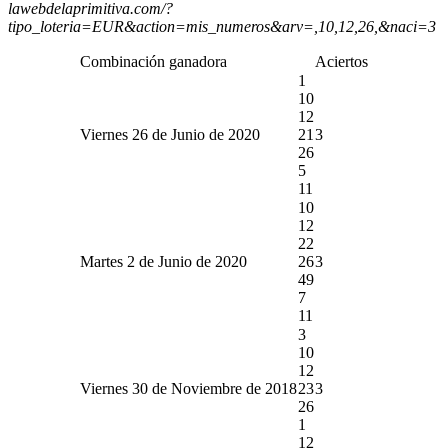
lawebdelaprimitiva.com/?
tipo_loteria=EUR&action=mis_numeros&arv=,10,12,26,&naci=3
Combinación ganadora
Aciertos
1
10
12
Viernes 26 de Junio de 2020
21
3
26
5
11
10
12
22
Martes 2 de Junio de 2020
26
3
49
7
11
3
10
12
Viernes 30 de Noviembre de 2018
23
3
26
1
12