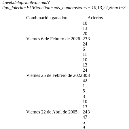
lawebdelaprimitiva.com/?
tipo_loteria=EUR&action=mis_numeros&arv=,10,13,24,&naci=3
Combinación ganadora
Aciertos
10
13
20
Viernes 6 de Febrero de 2026
23
3
24
6
11
10
13
24
Viernes 25 de Febrero de 2022
30
3
42
1
5
3
10
13
Viernes 22 de Abril de 2005
24
3
47
5
9