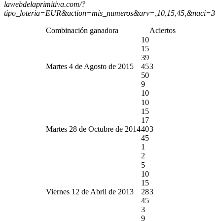
lawebdelaprimitiva.com/?
tipo_loteria=EUR&action=mis_numeros&arv=,10,15,45,&naci=3
Combinación ganadora
Aciertos
10
15
39
Martes 4 de Agosto de 2015
45
3
50
9
10
10
15
17
Martes 28 de Octubre de 2014
40
3
45
1
2
5
10
15
Viernes 12 de Abril de 2013
28
3
45
3
9