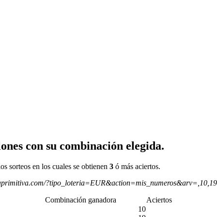
ones con su combinación elegida.
os sorteos en los cuales se obtienen
3
ó más aciertos.
aprimitiva.com/?tipo_loteria=EUR&action=mis_numeros&arv=,10,1
Combinación ganadora
Aciertos
10