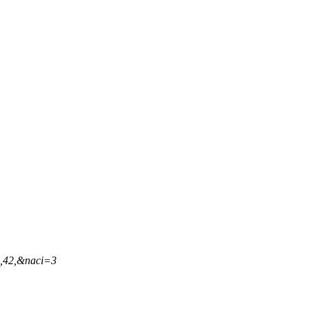
9,42,&naci=3