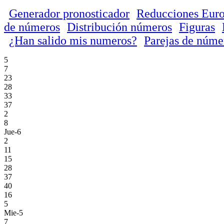
Generador pronosticador
Reducciones Euro
de números
Distribución números
Figuras
¿Han salido mis numeros?
Parejas de núme
5
7
23
28
33
37
2
8
Jue-6
2
11
15
28
37
40
16
5
Mie-5
7