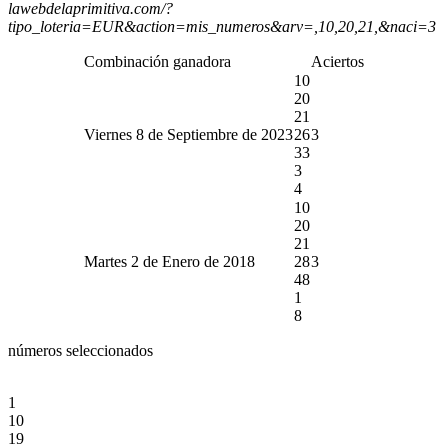
lawebdelaprimitiva.com/?
tipo_loteria=EUR&action=mis_numeros&arv=,10,20,21,&naci=3
Combinación ganadora
Aciertos
10
20
21
Viernes 8 de Septiembre de 2023
26
3
33
3
4
10
20
21
Martes 2 de Enero de 2018
28
3
48
1
8
números seleccionados
1
10
19