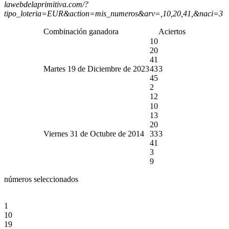
lawebdelaprimitiva.com/?
tipo_loteria=EUR&action=mis_numeros&arv=,10,20,41,&naci=3
Combinación ganadora
Aciertos
10
20
41
Martes 19 de Diciembre de 2023
43
3
45
2
12
10
13
20
Viernes 31 de Octubre de 2014
33
3
41
3
9
números seleccionados
1
10
19