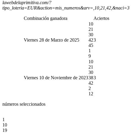
lawebdelaprimitiva.com/?
tipo_loteria=EUR&action=mis_numeros&arv=,10,21,42,&naci=3
Combinación ganadora
Aciertos
10
21
30
Viernes 28 de Marzo de 2025
42
3
45
1
9
10
21
30
Viernes 10 de Noviembre de 2023
38
3
42
2
12
números seleccionados
1
10
19