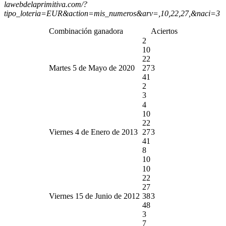
lawebdelaprimitiva.com/?
tipo_loteria=EUR&action=mis_numeros&arv=,10,22,27,&naci=3
Combinación ganadora
Aciertos
2
10
22
Martes 5 de Mayo de 2020
27
3
41
2
3
4
10
22
Viernes 4 de Enero de 2013
27
3
41
8
10
10
22
27
Viernes 15 de Junio de 2012
38
3
48
3
7