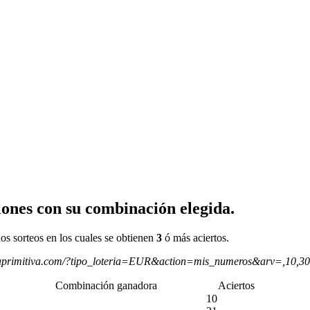
ones con su combinación elegida.
os sorteos en los cuales se obtienen
3
ó más aciertos.
aprimitiva.com/?tipo_loteria=EUR&action=mis_numeros&arv=,10,3
Combinación ganadora
Aciertos
10