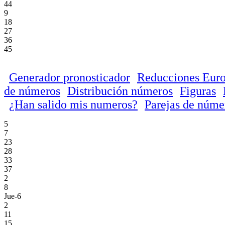
44
9
18
27
36
45
Generador pronosticador
Reducciones Euro
de números
Distribución números
Figuras
¿Han salido mis numeros?
Parejas de núme
5
7
23
28
33
37
2
8
Jue-6
2
11
15