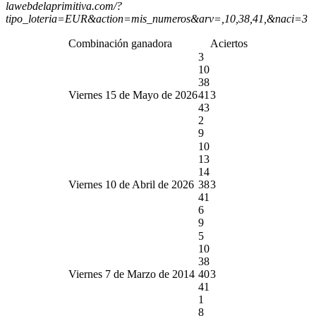
lawebdelaprimitiva.com/?
tipo_loteria=EUR&action=mis_numeros&arv=,10,38,41,&naci=3
Combinación ganadora
Aciertos
3
10
38
Viernes 15 de Mayo de 2026
41
3
43
2
9
10
13
14
Viernes 10 de Abril de 2026
38
3
41
6
9
5
10
38
Viernes 7 de Marzo de 2014
40
3
41
1
8