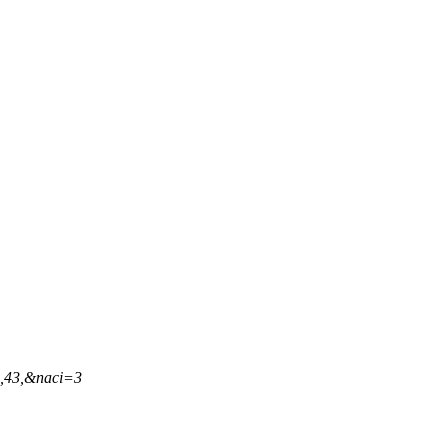
8,43,&naci=3