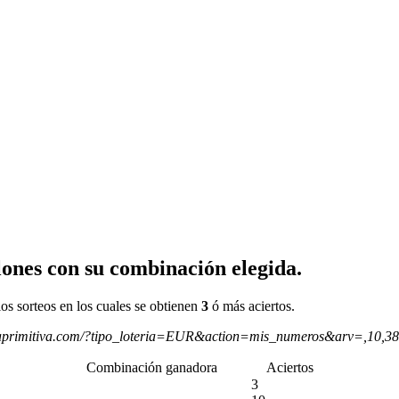
ones con su combinación elegida.
os sorteos en los cuales se obtienen
3
ó más aciertos.
aprimitiva.com/?tipo_loteria=EUR&action=mis_numeros&arv=,10,3
Combinación ganadora
Aciertos
3