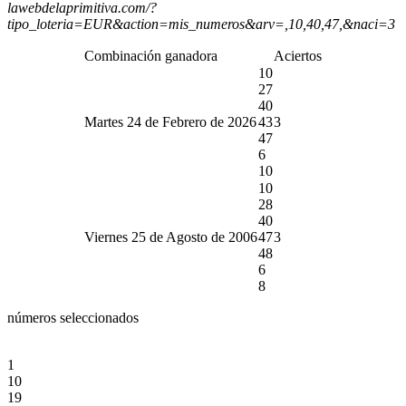
lawebdelaprimitiva.com/?
tipo_loteria=EUR&action=mis_numeros&arv=,10,40,47,&naci=3
Combinación ganadora
Aciertos
10
27
40
Martes 24 de Febrero de 2026
43
3
47
6
10
10
28
40
Viernes 25 de Agosto de 2006
47
3
48
6
8
números seleccionados
1
10
19