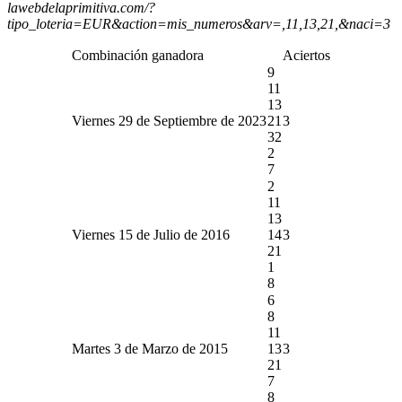
lawebdelaprimitiva.com/?
tipo_loteria=EUR&action=mis_numeros&arv=,11,13,21,&naci=3
Combinación ganadora
Aciertos
9
11
13
Viernes 29 de Septiembre de 2023
21
3
32
2
7
2
11
13
Viernes 15 de Julio de 2016
14
3
21
1
8
6
8
11
Martes 3 de Marzo de 2015
13
3
21
7
8