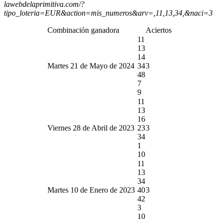
lawebdelaprimitiva.com/?
tipo_loteria=EUR&action=mis_numeros&arv=,11,13,34,&naci=3
Combinación ganadora
Aciertos
11
13
14
Martes 21 de Mayo de 2024
34
3
48
7
9
11
13
16
Viernes 28 de Abril de 2023
23
3
34
1
10
11
13
34
Martes 10 de Enero de 2023
40
3
42
3
10