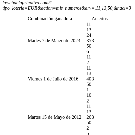
lawebdelaprimitiva.com/?
tipo_loteria=EUR&action=mis_numeros&arv=,11,13,50,&naci=3
Combinación ganadora
Aciertos
11
13
24
Martes 7 de Marzo de 2023
35
3
50
6
11
2
11
13
Viernes 1 de Julio de 2016
40
3
50
1
10
2
11
13
Martes 15 de Mayo de 2012
26
3
50
2
5