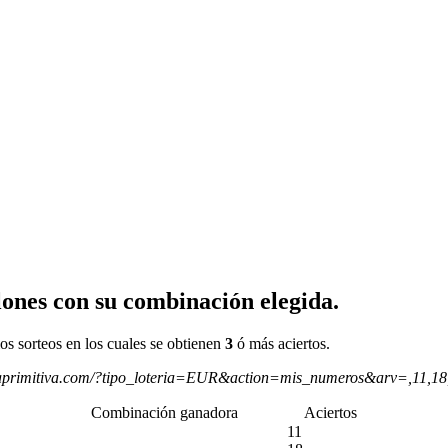
ones con su combinación elegida.
os sorteos en los cuales se obtienen
3
ó más aciertos.
aprimitiva.com/?tipo_loteria=EUR&action=mis_numeros&arv=,11,1
Combinación ganadora
Aciertos
11