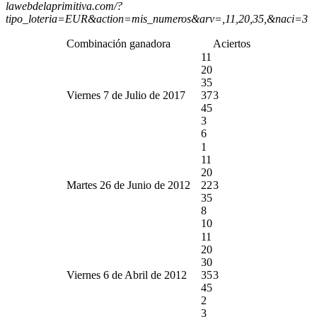
lawebdelaprimitiva.com/?
tipo_loteria=EUR&action=mis_numeros&arv=,11,20,35,&naci=3
Combinación ganadora
Aciertos
11
20
35
Viernes 7 de Julio de 2017
37
3
45
3
6
1
11
20
Martes 26 de Junio de 2012
22
3
35
8
10
11
20
30
Viernes 6 de Abril de 2012
35
3
45
2
3