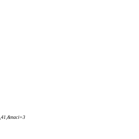
5,41,&naci=3