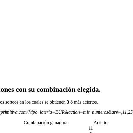
ones con su combinación elegida.
os sorteos en los cuales se obtienen
3
ó más aciertos.
aprimitiva.com/?tipo_loteria=EUR&action=mis_numeros&arv=,11,2
Combinación ganadora
Aciertos
11