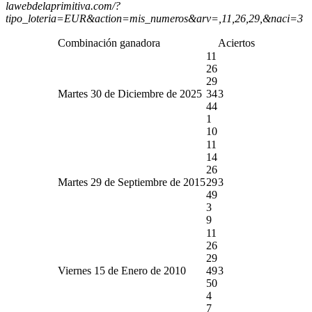
lawebdelaprimitiva.com/?
tipo_loteria=EUR&action=mis_numeros&arv=,11,26,29,&naci=3
Combinación ganadora
Aciertos
11
26
29
Martes 30 de Diciembre de 2025
34
3
44
1
10
11
14
26
Martes 29 de Septiembre de 2015
29
3
49
3
9
11
26
29
Viernes 15 de Enero de 2010
49
3
50
4
7