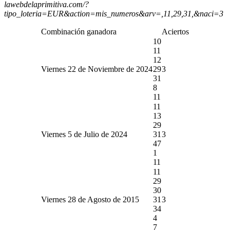
lawebdelaprimitiva.com/?
tipo_loteria=EUR&action=mis_numeros&arv=,11,29,31,&naci=3
Combinación ganadora
Aciertos
10
11
12
Viernes 22 de Noviembre de 2024
29
3
31
8
11
11
13
29
Viernes 5 de Julio de 2024
31
3
47
1
11
11
29
30
Viernes 28 de Agosto de 2015
31
3
34
4
7