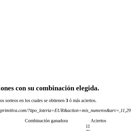
ones con su combinación elegida.
os sorteos en los cuales se obtienen
3
ó más aciertos.
aprimitiva.com/?tipo_loteria=EUR&action=mis_numeros&arv=,11,2
Combinación ganadora
Aciertos
11