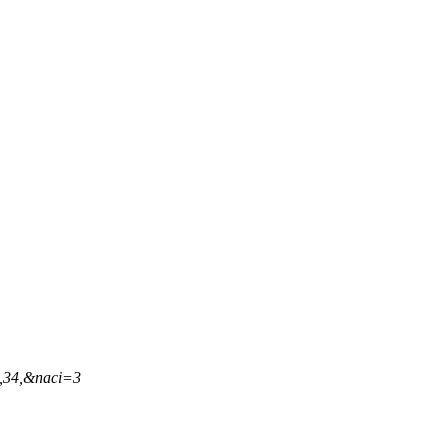
9,34,&naci=3