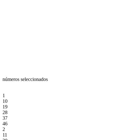
números seleccionados
1
10
19
28
37
46
2
11