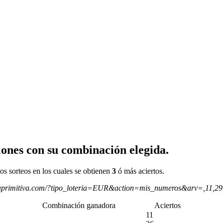
ones con su combinación elegida.
os sorteos en los cuales se obtienen
3
ó más aciertos.
aprimitiva.com/?tipo_loteria=EUR&action=mis_numeros&arv=,11,2
Combinación ganadora
Aciertos
11