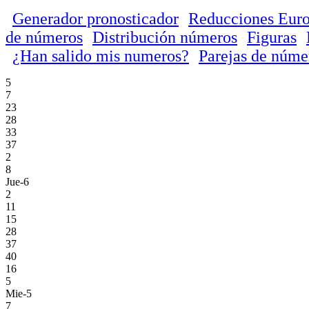
Generador pronosticador
Reducciones Euro
de números
Distribución números
Figuras
¿Han salido mis numeros?
Parejas de núme
5
7
23
28
33
37
2
8
Jue-6
2
11
15
28
37
40
16
5
Mie-5
7