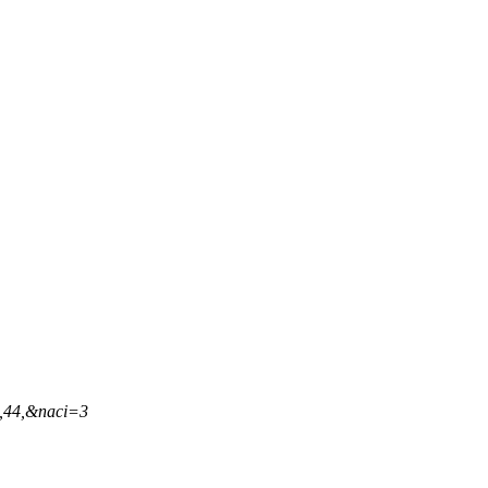
9,44,&naci=3