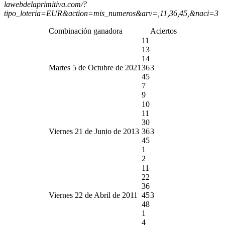
lawebdelaprimitiva.com/?
tipo_loteria=EUR&action=mis_numeros&arv=,11,36,45,&naci=3
Combinación ganadora
Aciertos
11
13
14
Martes 5 de Octubre de 2021
36
3
45
7
9
10
11
30
Viernes 21 de Junio de 2013
36
3
45
1
2
11
22
36
Viernes 22 de Abril de 2011
45
3
48
1
4