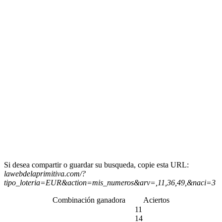
Si desea compartir o guardar su busqueda, copie esta URL:
lawebdelaprimitiva.com/?
tipo_loteria=EUR&action=mis_numeros&arv=,11,36,49,&naci=3
Combinación ganadora
Aciertos
11
14