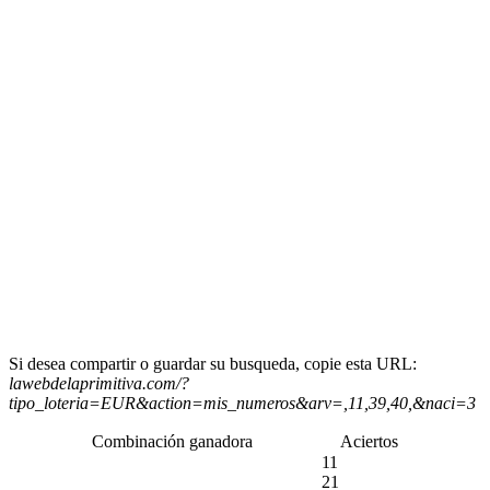
Si desea compartir o guardar su busqueda, copie esta URL:
lawebdelaprimitiva.com/?
tipo_loteria=EUR&action=mis_numeros&arv=,11,39,40,&naci=3
Combinación ganadora
Aciertos
11
21