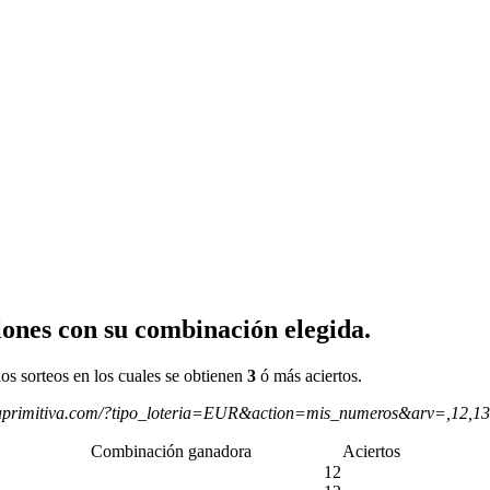
ones con su combinación elegida.
os sorteos en los cuales se obtienen
3
ó más aciertos.
aprimitiva.com/?tipo_loteria=EUR&action=mis_numeros&arv=,12,1
Combinación ganadora
Aciertos
12