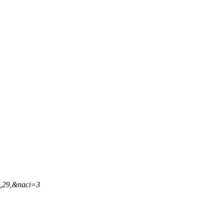
3,29,&naci=3