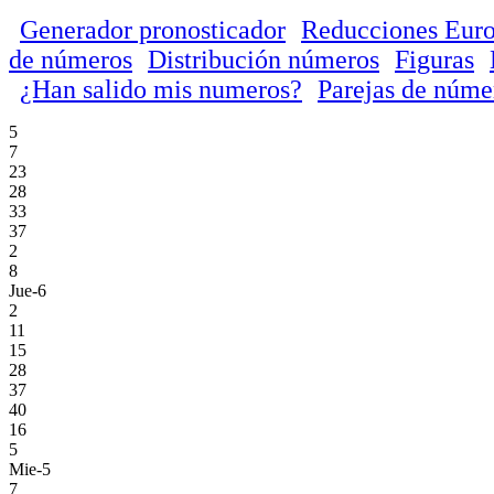
Generador pronosticador
Reducciones Euro
de números
Distribución números
Figuras
¿Han salido mis numeros?
Parejas de núme
5
7
23
28
33
37
2
8
Jue-6
2
11
15
28
37
40
16
5
Mie-5
7