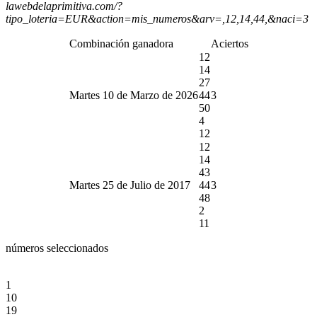
lawebdelaprimitiva.com/?
tipo_loteria=EUR&action=mis_numeros&arv=,12,14,44,&naci=3
Combinación ganadora
Aciertos
12
14
27
Martes 10 de Marzo de 2026
44
3
50
4
12
12
14
43
Martes 25 de Julio de 2017
44
3
48
2
11
números seleccionados
1
10
19