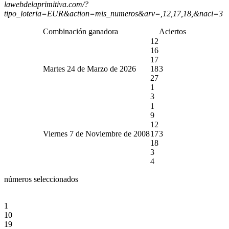
lawebdelaprimitiva.com/?
tipo_loteria=EUR&action=mis_numeros&arv=,12,17,18,&naci=3
Combinación ganadora
Aciertos
12
16
17
Martes 24 de Marzo de 2026
18
3
27
1
3
1
9
12
Viernes 7 de Noviembre de 2008
17
3
18
3
4
números seleccionados
1
10
19