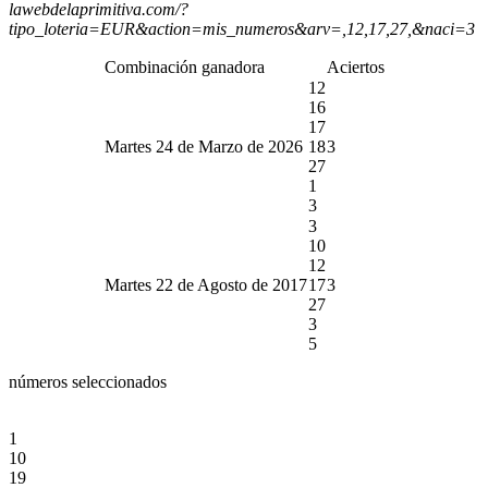
lawebdelaprimitiva.com/?
tipo_loteria=EUR&action=mis_numeros&arv=,12,17,27,&naci=3
Combinación ganadora
Aciertos
12
16
17
Martes 24 de Marzo de 2026
18
3
27
1
3
3
10
12
Martes 22 de Agosto de 2017
17
3
27
3
5
números seleccionados
1
10
19