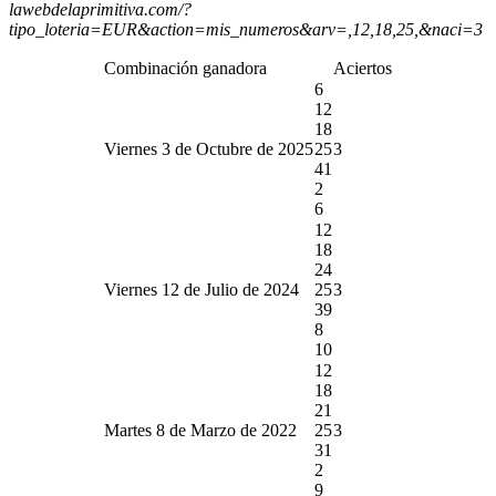
lawebdelaprimitiva.com/?
tipo_loteria=EUR&action=mis_numeros&arv=,12,18,25,&naci=3
Combinación ganadora
Aciertos
6
12
18
Viernes 3 de Octubre de 2025
25
3
41
2
6
12
18
24
Viernes 12 de Julio de 2024
25
3
39
8
10
12
18
21
Martes 8 de Marzo de 2022
25
3
31
2
9