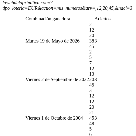
lawebdelaprimitiva.com/?
tipo_loteria=EUR&action=mis_numeros&arv=,12,20,45,&naci=3
Combinación ganadora
Aciertos
2
12
20
Martes 19 de Mayo de 2026
38
3
45
2
5
7
12
13
Viernes 2 de Septiembre de 2022
20
3
45
3
12
12
20
21
Viernes 1 de Octubre de 2004
45
3
48
5
6