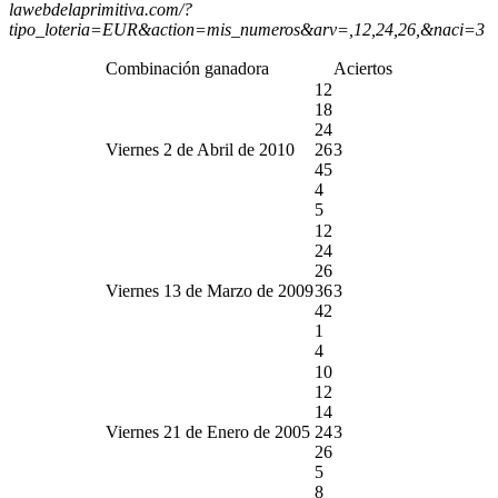
lawebdelaprimitiva.com/?
tipo_loteria=EUR&action=mis_numeros&arv=,12,24,26,&naci=3
Combinación ganadora
Aciertos
12
18
24
Viernes 2 de Abril de 2010
26
3
45
4
5
12
24
26
Viernes 13 de Marzo de 2009
36
3
42
1
4
10
12
14
Viernes 21 de Enero de 2005
24
3
26
5
8