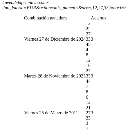
lawebdelaprimitiva.com/?
tipo_loteria=EUR&action=mis_numeros&arv=,12,27,33,&naci=3
Combinación ganadora
Aciertos
12
22
27
Viernes 27 de Diciembre de 2024
33
3
45
4
8
12
16
27
Martes 28 de Noviembre de 2023
33
3
44
7
8
6
12
21
Viernes 25 de Marzo de 2011
27
3
33
3
7