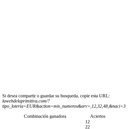
Si desea compartir o guardar su busqueda, copie esta URL:
lawebdelaprimitiva.com/?
tipo_loteria=EUR&action=mis_numeros&arv=,12,32,48,&naci=3
Combinación ganadora
Aciertos
12
22