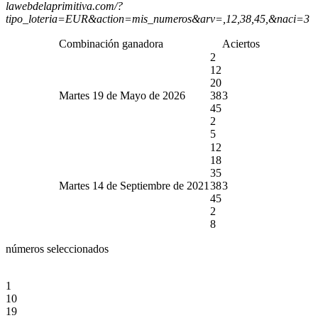
lawebdelaprimitiva.com/?
tipo_loteria=EUR&action=mis_numeros&arv=,12,38,45,&naci=3
Combinación ganadora
Aciertos
2
12
20
Martes 19 de Mayo de 2026
38
3
45
2
5
12
18
35
Martes 14 de Septiembre de 2021
38
3
45
2
8
números seleccionados
1
10
19